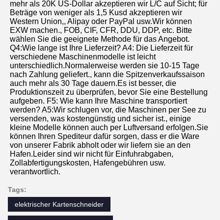
mehr als 20K US-Dollar akzeptieren wir L/C auf Sicht; für 
Beträge von weniger als 1,5 Kusd akzeptieren wir 
Western Union,, Alipay oder PayPal usw.Wir können 
EXW machen., FOB, CIF, CFR, DDU, DDP, etc. Bitte 
wählen Sie die geeignete Methode für das Angebot. 
Q4:Wie lange ist Ihre Lieferzeit? A4: Die Lieferzeit für 
verschiedene Maschinenmodelle ist leicht 
unterschiedlich.Normalerweise werden sie 10-15 Tage 
nach Zahlung geliefert., kann die Spitzenverkaufssaison 
auch mehr als 30 Tage dauern.Es ist besser, die 
Produktionszeit zu überprüfen, bevor Sie eine Bestellung 
aufgeben. F5: Wie kann Ihre Maschine transportiert 
werden? A5:Wir schlugen vor, die Maschinen per See zu 
versenden, was kostengünstig und sicher ist., einige 
kleine Modelle können auch per Luftversand erfolgen.Sie 
können Ihren Spediteur dafür sorgen, dass er die Ware 
von unserer Fabrik abholt oder wir liefern sie an den 
Hafen.Leider sind wir nicht für Einfuhrabgaben, 
Zollabfertigungskosten, Hafengebühren usw. 
verantwortlich.
Tags:
elektrischer Kartenschneider