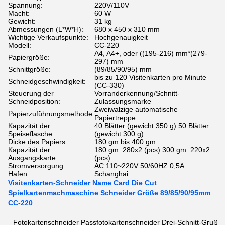
Spannung:
220V/110V
Macht:
60 W
Gewicht:
31 kg
Abmessungen (L*W*H):
680 x 450 x 310 mm
Wichtige Verkaufspunkte:
Hochgenauigkeit
Modell:
CC-220
A4, A4+, oder ((195-216) mm*(279-
Papiergröße:
297) mm
Schnittgröße:
(89/85/90/95) mm
bis zu 120 Visitenkarten pro Minute
Schneidgeschwindigkeit:
(CC-330)
Steuerung der
Vorranderkennung/Schnitt-
Schneidposition:
Zulassungsmarke
Zweiwalzige automatische
Papierzuführungsmethode:
Papiertreppe
Kapazität der
40 Blätter (gewicht 350 g) 50 Blätter
Speiseflasche:
(gewicht 300 g)
Dicke des Papiers:
180 gm bis 400 gm
Kapazität der
180 gm: 280x2 (pcs) 300 gm: 220x2
Ausgangskarte:
(pcs)
Stromversorgung:
AC 110~220V 50/60HZ 0,5A
Hafen:
Schanghai
Visitenkarten-Schneider Name Card Die Cut
Spielkartenmachmaschine Schneider Größe 89/85/90/95mm
CC-220
Fotokartenschneider Passfotokartenschneider Drei-Schnitt-Grußka