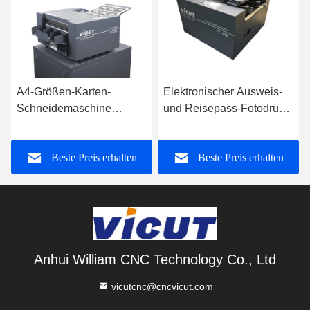
A4-Größen-Karten-
Elektronischer Ausweis-
Schneidemaschine
und Reisepass-Fotodruck-
Automatisch und ideal für
Schneider mit GIPENG
die Grußkartenproduktion
PLC Visitenkarten-
Beste Preis erhalten
Beste Preis erhalten
CC-330
Schneider 10s
Schneidgeschwindigkeit
PC-220
Anhui William CNC Technology Co., Ltd
vicutcnc@cncvicut.com