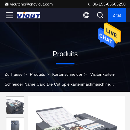
vicutcnc@cncvicut.com
86-153-05605250
Zitat
Produits
Zu Hause
>
Produits
>
Kartenschneider
>
Visitenkarten-
Schneider Name Card Die Cut Spielkartenmachmaschine
Schneider Größe 89/85/90/95mm CC-220