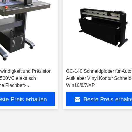
indigkeit und Präzision
GC-140 Schneidplotter für Autof
500VC elektrisch
Aufkleber Vinyl Kontur Schneid
ne Flachbett-
Win10/8/7/XP
hine
ste Preis erhalten
Beste Preis erhalt