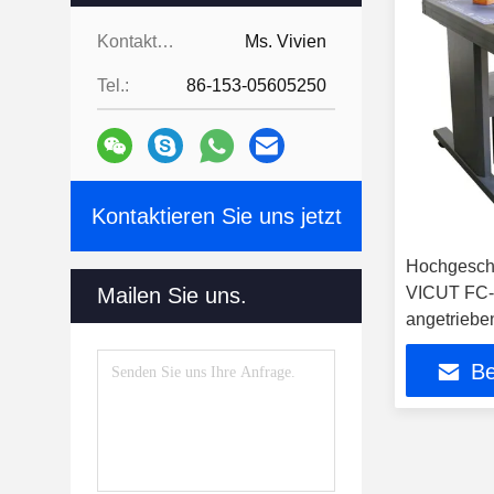
Kontaktpersonen:
Ms. Vivien
Tel.:
86-153-05605250
Kontaktieren Sie uns jetzt
Hochgeschw
Mailen Sie uns.
VICUT FC-
angetriebe
Druckmasc
Be