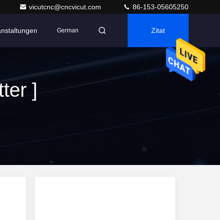
vicutcnc@cncvicut.com
86-153-05605250
anstaltungen
Zitat
German
ter ]