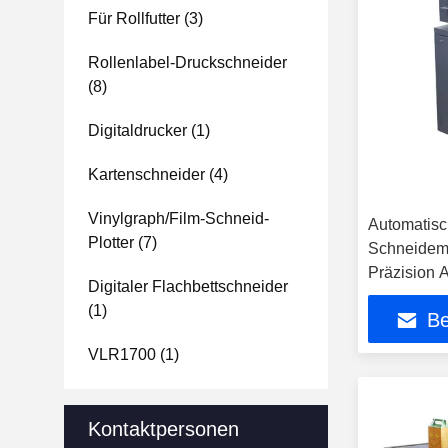
Für Rollfutter
(3)
Rollenlabel-Druckschneider
(8)
Digitaldrucker
(1)
Kartenschneider
(4)
Vinylgraph/Film-Schneid-
Automatisc
Plotter
(7)
Schneidema
Präzision 
Digitaler Flachbettschneider
Visitenkart
(1)
Be
Kartensch
VLR1700
(1)
Kontaktpersonen