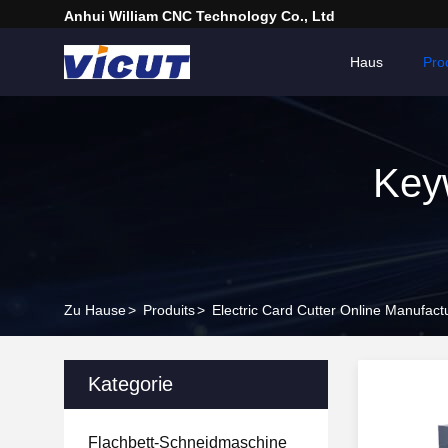
Anhui William CNC Technology Co., Ltd
Haus
Pro
Keyw
Zu Hause
>
Produits
>
Electric Card Cutter Online Manufact
Kategorie
Flachbett-Schneidmaschine