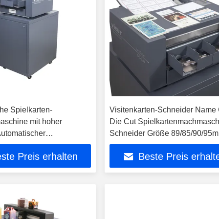
he Spielkarten-
Visitenkarten-Schneider Name
schine mit hoher
Die Cut Spielkartenmachmasch
Automatischer
Schneider Größe 89/85/90/95
en-Schneider Elektrischer
CC-220
ste Preis erhalten
Beste Preis erhalt
neider CC-330S