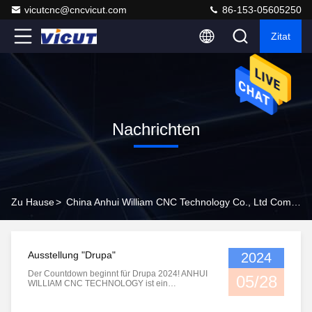
vicutcnc@cncvicut.com
86-153-05605250
Zitat
Nachrichten
Zu Hause
>
China Anhui William CNC Technology Co., Ltd Company News
Ausstellung "Drupa"
2024
Der Countdown beginnt für Drupa 2024! ANHUI
05/28
WILLIAM CNC TECHNOLOGY ist ein
professioneller chinesischer Lieferant, der sich
mit der Forschung, Entwicklung, Produktion,