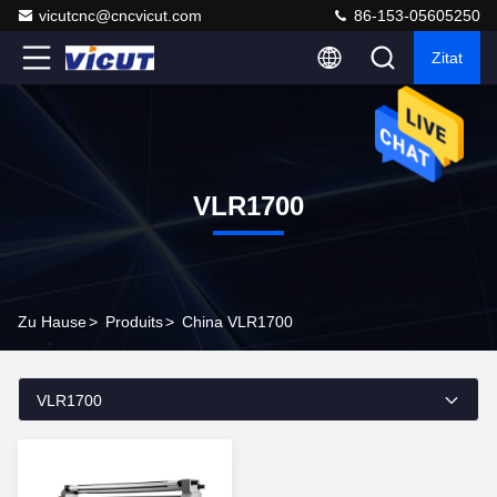
vicutcnc@cncvicut.com
86-153-05605250
Zitat
VLR1700
Zu Hause
>
Produits
>
China VLR1700
VLR1700