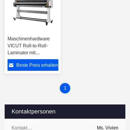
Maschinenhardware
VICUT Roll-to-Roll-
Laminator mit
senkrechtem
Beste Preis erhalten
Schneidsystem BOPP
PVC CPP Rollfilm-
Laminator
1
Kontaktpersonen
Kontaktpersonen:
Ms. Vivien