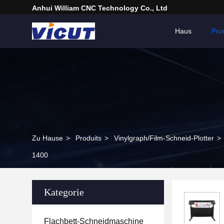
Anhui William CNC Technology Co., Ltd
Haus
Pro
Zu Hause
>
Produits
>
Vinylgraph/Film-Schneid-Plotter
>
1400
Kategorie
Flachbett-Schneidmaschine