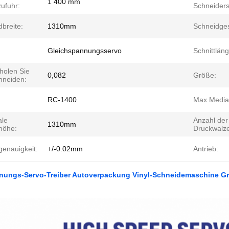
1 400 mm
ufuhr:
Schneiders
breite:
1310mm
Schneidges
:
Gleichspannungsservo
Schnittläng
holen Sie
0,082
Größe:
hneiden:
RC-1400
Max Media
le
Anzahl der
1310mm
thöhe:
Druckwalze
genauigkeit:
+/-0.02mm
Antrieb:
nungs-Servo-Treiber Autoverpackung Vinyl-Schneidemaschine Gr