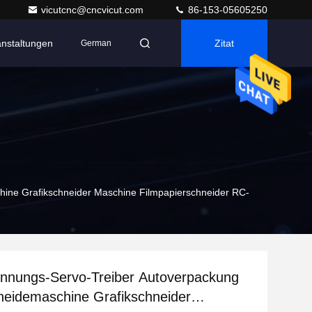
vicutcnc@cncvicut.com
86-153-05605250
anstaltungen
Zitat
German
ine Grafikschneider Maschine Filmpapierschneider RC-
annungs-Servo-Treiber Autoverpackung
neidemaschine Grafikschneider