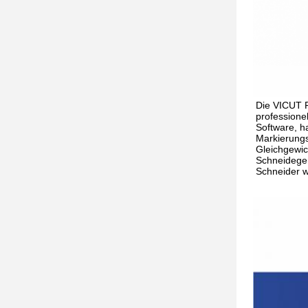
Die VICUT R
professione
Software, h
Markierungs
Gleichgewic
Schneidegen
Schneider w