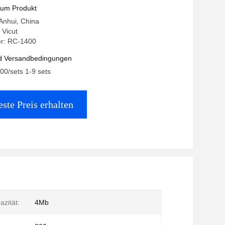
 Filmpapierschneider RC-1400
zum Produkt
 Anhui, China
Vicut
r: RC-1400
d Versandbedingungen
.00/sets 1-9 sets
ste Preis erhalten
zität:
4Mb