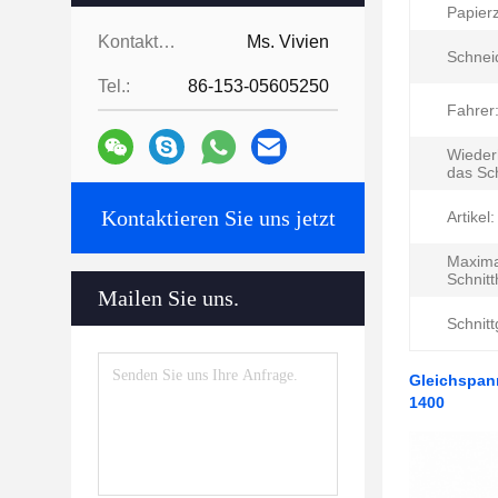
Papierz
Kontaktpersonen:
Ms. Vivien
Schneid
Tel.:
86-153-05605250
Fahrer
Wieder
das Sc
Kontaktieren Sie uns jetzt
Artikel:
Maxima
Schnit
Mailen Sie uns.
Schnitt
Gleichspan
1400