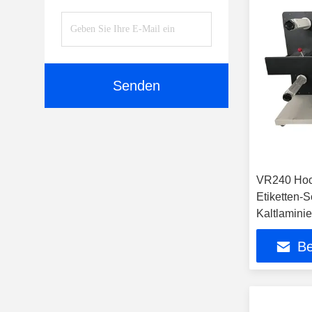
Senden
VR240 Hoc
Etiketten-
Kaltlamini
digitalen R
Be