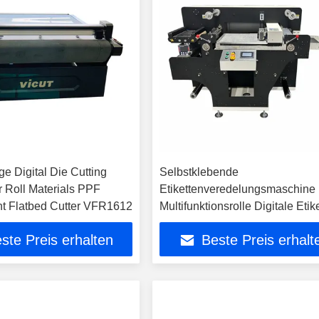
e Digital Die Cutting
Selbstklebende
r Roll Materials PPF
Etikettenveredelungsmaschine
t Flatbed Cutter VFR1612
Multifunktionsrolle Digitale Etik
Papierschneidemaschine
ste Preis erhalten
Beste Preis erhalt