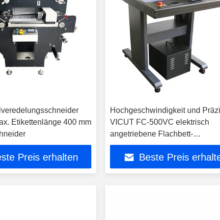
lveredelungsschneider
Hochgeschwindigkeit und Präz
x. Etikettenlänge 400 mm
VICUT FC-500VC elektrisch
chneider
angetriebene Flachbett-
Druckmaschine
ste Preis erhalten
Beste Preis erhalt