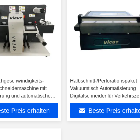
hgeschwindigkeits-
Halbschnitt-/Perforationspaket
Schneidemaschine mit
Vakuumtisch Automatisierung
erung und automatischem
Digitalschneider für Verkehrsz
ollenschnitt
Reflektionsfilme SchneiderVF
ste Preis erhalten
Beste Preis erhalt