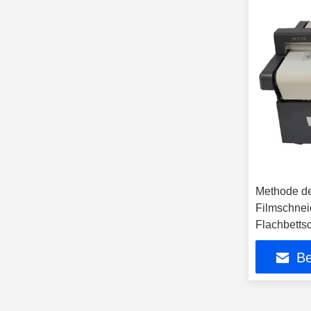
Methode d
Filmschnei
Flachbetts
Autozufuhr
Be