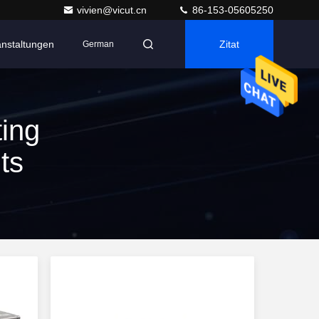
vivien@vicut.cn
86-153-05605250
anstaltungen
Zitat
German
ing
ts